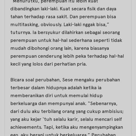
“Menurutku, perempuan itu lebih kuat
dibandingkan laki-laki. Kuat secara fisik dan daya
tahan terhadap rasa sakit. Dan perempuan bisa
multitasking
,
obviously
. Laki-laki nggak bisa,”
tuturnya. Ia bersyukur dilahirkan sebagai seorang
perempuan untuk hal-hal sederhana seperti tidak
mudah dibohongi orang lain, karena biasanya
perempuan cenderung lebih peka terhadap hal-hal
kecil yang lolos dari perhatian pria.
Bicara soal perubahan, Sese mengaku perubahan
terbesar dalam hidupnya adalah ketika ia
memberanikan diri untuk memulai hidup
berkeluarga dan mempunyai anak. “Sebenarnya,
dari dulu aku terbilang orang yang cukup ambisius;
yang aku kejar ‘
tuh
selalu karir, selalu mencari
self
achievements
. Tapi, ketika aku mengenyampingkan
ego, aku berani untuk berkeluarga.” Perubahan