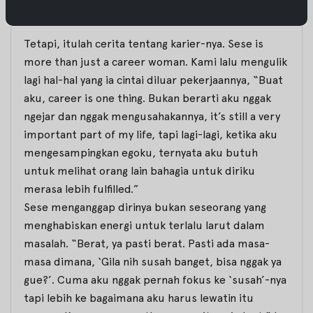
organized
, dan memiliki
attention to details
.
Tetapi, itulah cerita tentang karier-nya.
Sese is
more than just a career woman
. Kami lalu mengulik
lagi hal-hal yang ia cintai diluar pekerjaannya, “Buat
aku, career is
one thing.
Bukan berarti aku nggak
ngejar dan nggak mengusahakannya,
it’s still a very
important part of my life
, tapi lagi-lagi, ketika aku
mengesampingkan egoku, ternyata aku butuh
untuk melihat orang lain bahagia untuk diriku
merasa lebih
fulfilled
.”
Sese menganggap dirinya bukan seseorang yang
menghabiskan energi untuk terlalu larut dalam
masalah. “Berat, ya pasti berat. Pasti ada masa-
masa dimana,
‘Gila nih susah banget, bisa nggak ya
gue?’
. Cuma aku nggak pernah fokus ke ‘susah’-nya
tapi lebih ke bagaimana aku harus lewatin itu