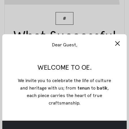
#
What Successful
Dear Guest,
Women Do On A
WELCOME TO OE.
Weekend
We invite you to celebrate the life of culture
22 April 2018
By
Oemah Etnik
and heritage with us; from
tenun
to
batik
,
each piece carries the heart of true
Bepergian memang sudah menjadi aktivitas
craftsmanship
.
seorang
Amalla Vesta
. Akan tetapi, dibalik
kesuksesan dan kesibukanya, ada beberapa
kegiatan yang menjadi bagian dihari liburnya.
Perbincangan kami pun dimulai dengan tujuh