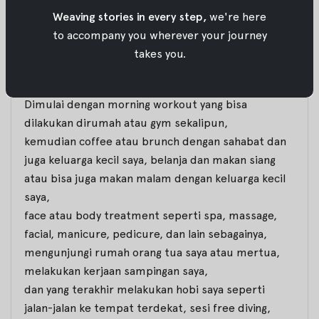
rutinitas seorang Vesta di waktu senggang.
Weaving stories in every step,
we're here
to accompany you wherever your journey
OE : Kegiatan apa saja yang dilakukan Vesta saat
takes you.
hari libur?
V :
Dimulai dengan
morning workout
yang bisa
dilakukan dirumah atau
gym
sekalipun,
kemudian coffee atau brunch dengan sahabat dan
juga keluarga kecil saya, belanja dan makan siang
atau bisa juga makan malam dengan keluarga kecil
saya,
face
atau
body treatment
seperti spa, massage,
facial, manicure, pedicure, dan lain sebagainya,
mengunjungi rumah orang tua saya atau mertua,
melakukan kerjaan sampingan saya,
dan yang terakhir melakukan hobi saya seperti
jalan-jalan ke tempat terdekat, sesi
free diving
,