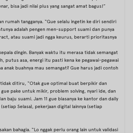
ar, bisa jadi nilai plus yang sangat amat bagus!”
 rumah tangganya. “Gue selalu ingetin ke diri sendiri
 satunya adalah pengen men-support suami dan punya
ract, atau suami jadi ngga keurus, berarti prioritasnya
epala dingin. Banyak waktu itu merasa tidak semangat
oh, putus asa, energi itu pasti kena ke pegawai-pegawai
ana anak buahnya mau semangat? Gue harus jadi contoh
 tidak ditiru, “Otak gue optimal buat berpikir dan
 gue pake untuk mikir, problem solving, nyari ide, dan
dan baju suami. Jam 11 gue biasanya ke kantor dan daily
etiap Selasa), pekerjaan digital lainnya (setiap
akan bahagia. “Lo nggak perlu orang lain untuk validasi