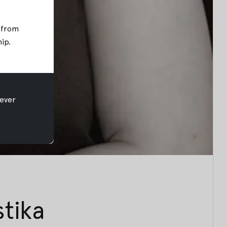
; from
hip
.
ever
stika