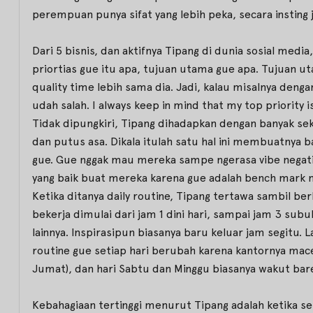
perempuan punya sifat yang lebih peka, secara insting 
Dari 5 bisnis, dan aktifnya Tipang di dunia sosial me
priortias gue itu apa, tujuan utama gue apa. Tujuan
quality time lebih sama dia. Jadi, kalau misalnya denga
udah salah. I always keep in mind that my top priority i
Tidak dipungkiri, Tipang dihadapkan dengan banyak se
dan putus asa. Dikala itulah satu hal ini membuatnya b
gue. Gue nggak mau mereka sampe ngerasa vibe negatif
yang baik buat mereka karena gue adalah bench mark 
Ketika ditanya daily routine, Tipang tertawa sambil be
bekerja dimulai dari jam 1 dini hari, sampai jam 3 subu
lainnya. Inspirasipun biasanya baru keluar jam segitu.
routine gue setiap hari berubah karena kantornya macem-
Jumat), dan hari Sabtu dan Minggu biasanya wakut bar
Kebahagiaan tertinggi menurut Tipang adalah ketika ses