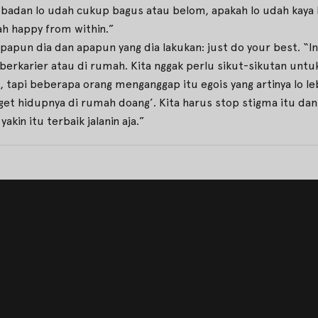
 badan lo udah cukup bagus atau belom, apakah lo udah kaya 
dah happy from within.”
apun dia dan apapun yang dia lakukan: just do your best. “In
erkarier atau di rumah. Kita nggak perlu sikut-sikutan untuk
tapi beberapa orang menganggap itu egois yang artinya lo leb
get hidupnya di rumah doang’. Kita harus stop stigma itu dan
kin itu terbaik jalanin aja.”