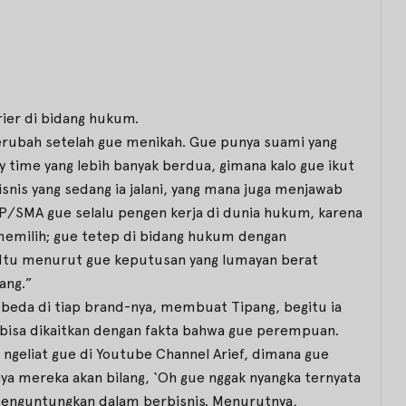
arier di bidang hukum.
 berubah setelah gue menikah. Gue punya suami yang
ty time yang lebih banyak berdua, gimana kalo gue ikut
isnis yang sedang ia jalani, yang mana juga menjawab
MP/SMA gue selalu pengen kerja di dunia hukum, karena
 memilih; gue tetep di bidang hukum dengan
a. Itu menurut gue keputusan yang lumayan berat
ang.”
beda di tiap brand-nya, membuat Tipang, begitu ia
bisa dikaitkan dengan fakta bahwa gue perempuan.
g ngeliat gue di Youtube Channel Arief, dimana gue
nya mereka akan bilang, ‘Oh gue nggak nyangka ternyata
ih menguntungkan dalam berbisnis. Menurutnya,