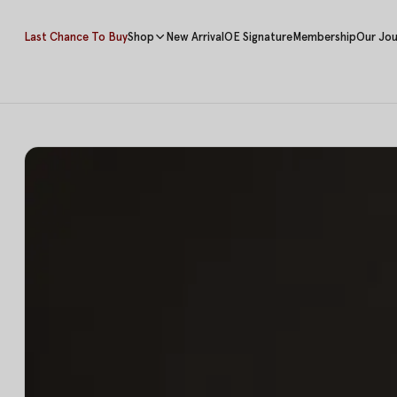
Last Chance To Buy
Shop
New Arrival
OE Signature
Membership
Our Jou