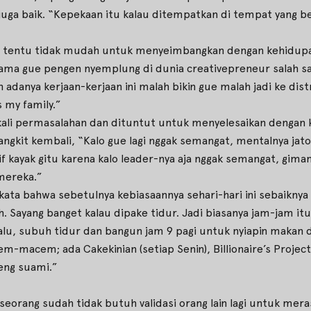
juga baik. “Kepekaan itu kalau ditempatkan di tempat yang ben
dia, tentu tidak mudah untuk menyeimbangkan dengan kehidupan
 utama gue pengen nyemplung di dunia creativepreneur salah
n adanya kerjaan-kerjaan ini malah bikin gue malah jadi ke dist
s my family.”
kali permasalahan dan dituntut untuk menyelesaikan dengan k
angkit kembali, “Kalo gue lagi nggak semangat, mentalnya jat
 kayak gitu karena kalo leader-nya aja nggak semangat, gim
mereka.”
rkata bahwa sebetulnya kebiasaannya sehari-hari ini sebaiknya
h. Sayang banget kalau dipake tidur. Jadi biasanya jam-jam itu
 Lalu, subuh tidur dan bangun jam 9 pagi untuk nyiapin makan 
macem; ada Cakekinian (setiap Senin), Billionaire’s Project (s
eng suami.”
eorang sudah tidak butuh validasi orang lain lagi untuk meras