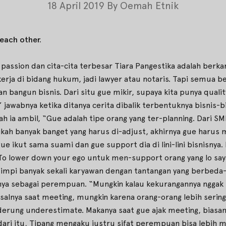
18 April 2019
By
Oemah Etnik
each other.
ka, passion dan cita-cita terbesar Tiara Pangestika adalah berk
kerja di bidang hukum, jadi lawyer atau notaris. Tapi semua
n bangun bisnis. Dari situ gue mikir, supaya kita punya quali
” jawabnya ketika ditanya cerita dibalik terbentuknya bisnis-b
 ia ambil, “Gue adalah tipe orang yang ter-planning. Dari S
ikah banyak banget yang harus di-adjust, akhirnya gue harus
e ikut sama suami dan gue support dia di lini-lini bisnisny
 To lower down your ego untuk men-support orang yang lo say
impi banyak sekali karyawan dengan tantangan yang berbeda-
ya sebagai perempuan. “Mungkin kalau kekurangannya nggak 
isalnya saat meeting, mungkin karena orang-orang lebih serin
enderung underestimate. Makanya saat gue ajak meeting, biasa
pas dari itu, Tipang mengaku justru sifat perempuan bisa leb