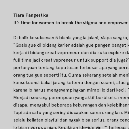
Tiara Pangestika
It’s time for women to break the stigma and empower 
Di balik kesuksesan 5 bisnis yang ia jalani, siapa sang
“Goals gue di bidang karier adalah gue pengen banget 
kerja di bidang creativepreneur dan dia suka explore da
full time jadi creativepreneur untuk support dia juga?
pertanyaan tentang keputusan terbesar apa yang pernah
orang tua gue seperti itu. Cuma sekarang setelah men
konsekuensi bakal jarang ketemu dengan suami, atau gu
karena lo harus mengeyampingkan mimpi lo dari kecil.
Menjadi seorang perempuan yang aktif berbisnis, mem
disapa, mengakui beberapa kekurangan dan kelebihann
Tapi ada satu yang sering diucapkan sama orang lain. M
selalu keliatan playful dan nggak bisa serius, orang c
lo bisa ngurus ginian. Kepikiran ide-ide gini.’” terle